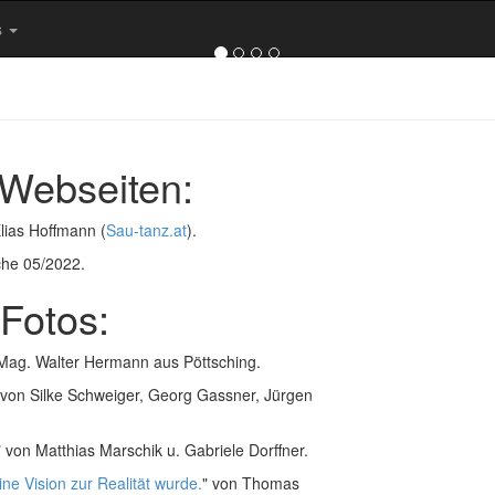
Rathaus in Eisenstadt
s
 Webseiten:
ias Hoffmann (
Sau-tanz.at
).
he 05/2022.
 Fotos:
r: Mag. Walter Hermann aus Pöttsching.
 von Silke Schweiger, Georg Gassner, Jürgen
" von Matthias Marschik u. Gabriele Dorffner.
ne Vision zur Realität wurde.
" von Thomas