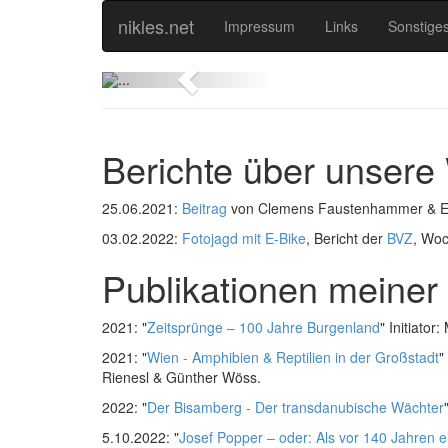
nikles.net
Impressum
Links
Sonstige
Previous
Berichte über unsere
25.06.2021:
Beitrag
von Clemens Faustenhammer & El
03.02.2022:
Fotojagd mit E-Bike
, Bericht der
BVZ
, Woc
Publikationen meiner
2021: "
Zeitsprünge – 100 Jahre Burgenland
" Initiato
2021: "
Wien - Amphibien & Reptilien in der Großstadt
"
Rienesl & Günther Wöss.
2022: "
Der Bisamberg - Der transdanubische Wächter
5.10.2022: "
Josef Popper – oder: Als vor 140 Jahren ei